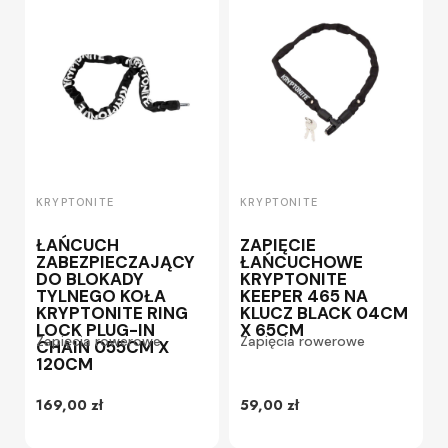
KRYPTONITE
KRYPTONITE
ŁAŃCUCH
ZAPIĘCIE
ZABEZPIECZAJĄCY
ŁAŃCUCHOWE
DO BLOKADY
KRYPTONITE
TYLNEGO KOŁA
KEEPER 465 NA
KRYPTONITE RING
KLUCZ BLACK 04CM
LOCK PLUG-IN
X 65CM
Zapięcia rowerowe
Zapięcia rowerowe
CHAIN 055CM X
120CM
169,00 zł
59,00 zł