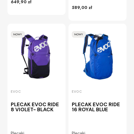
649,90 zł
589,00 zł
NOWY
NOWY
EVOC
EVOC
PLECAK EVOC RIDE
PLECAK EVOC RIDE
8 VIOLET- BLACK
16 ROYAL BLUE
Plecaki
Plecaki