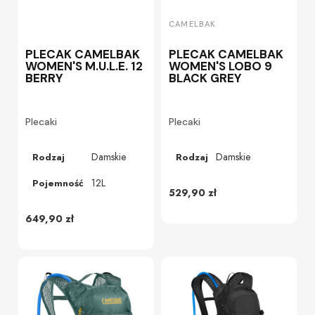
CAMELBAK
PLECAK CAMELBAK
PLECAK CAMELBAK
WOMEN'S M.U.L.E. 12
WOMEN'S LOBO 9
BERRY
BLACK GREY
Plecaki
Plecaki
Damskie
Damskie
Rodzaj
Rodzaj
12L
Pojemność
529,90 zł
649,90 zł