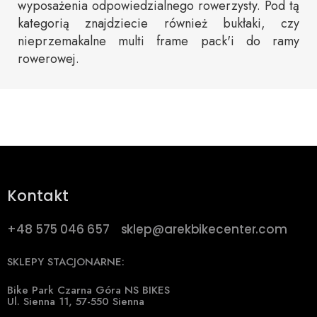
wyposażenia odpowiedzialnego rowerzysty. Pod tą
kategorią znajdziecie również bukłaki, czy
nieprzemakalne multi frame pack'i do ramy
rowerowej.
Kontakt
+48 575 046 657
sklep@arekbikecenter.com
SKLEPY STACJONARNE:
Bike Park Czarna Góra NS BIKES
Ul. Sienna 11, 57-550 Sienna