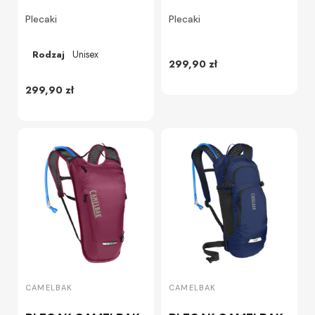
Plecaki
Plecaki
Unisex
Rodzaj
299,90 zł
299,90 zł
CAMELBAK
CAMELBAK