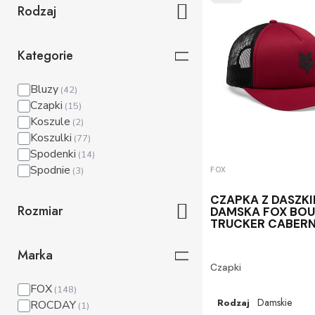
Rodzaj
Kategorie
Bluzy
Czapki
Koszule
Koszulki
Spodenki
Spodnie
FOX
CZAPKA Z DASZK
Rozmiar
DAMSKA FOX BO
TRUCKER CABER
Marka
Czapki
FOX
Damskie
Rodzaj
ROCDAY