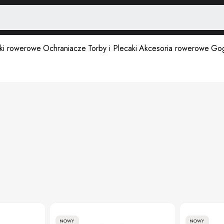
ki rowerowe
Ochraniacze
Torby i Plecaki
Akcesoria rowerowe
Gog
NOWY
NOWY