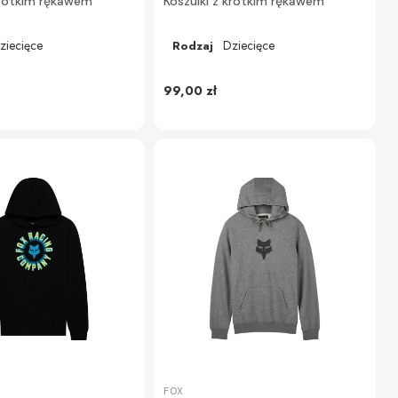
krótkim rękawem
Koszulki z krótkim rękawem
ziecięce
Dziecięce
Rodzaj
99,00 zł
FOX