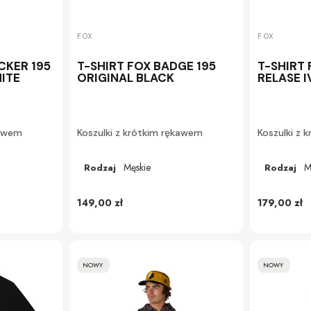
FOX
FOX
CKER 195
T-SHIRT FOX BADGE 195
T-SHIRT 
ITE
ORIGINAL BLACK
RELASE I
kawem
Koszulki z krótkim rękawem
Koszulki z 
Męskie
M
Rodzaj
Rodzaj
149,00 zł
179,00 zł
NOWY
NOWY