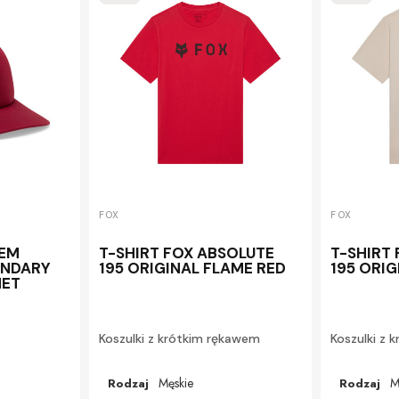
FOX
FOX
IEM
T-SHIRT FOX ABSOLUTE
T-SHIRT
UNDARY
195 ORIGINAL FLAME RED
195 ORI
NET
Koszulki z krótkim rękawem
Koszulki z 
Męskie
M
Rodzaj
Rodzaj