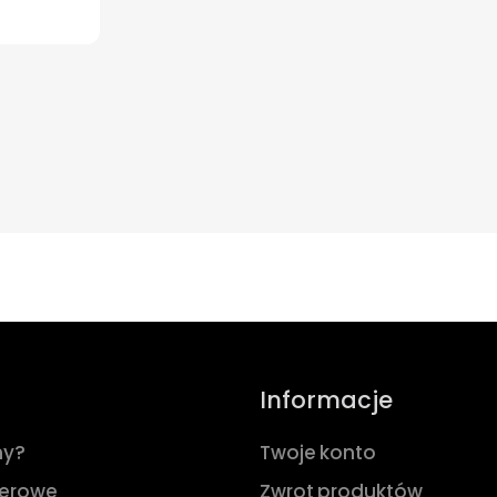
Informacje
my?
Twoje konto
werowe
Zwrot produktów