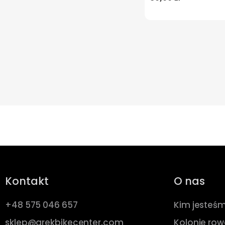
Kontakt
O nas
+48 575 046 657
Kim jesteś
sklep@arekbikecenter.com
Kolonie ro