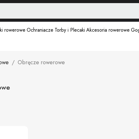
ki rowerowe
Ochraniacze
Torby i Plecaki
Akcesoria rowerowe
Gog
rowe
Obręcze rowerowe
owe