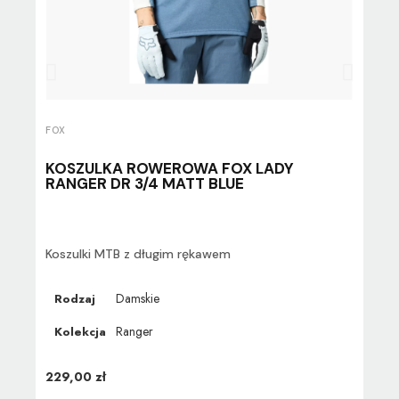
FOX
FOX
KOSZULKA ROWEROWA FOX LADY
KO
RANGER DR 3/4 MATT BLUE
RĘ
Koszulki MTB z długim rękawem
Kosz
Damskie
Rodzaj
Ro
Ranger
Kolekcja
179,
229,00 zł